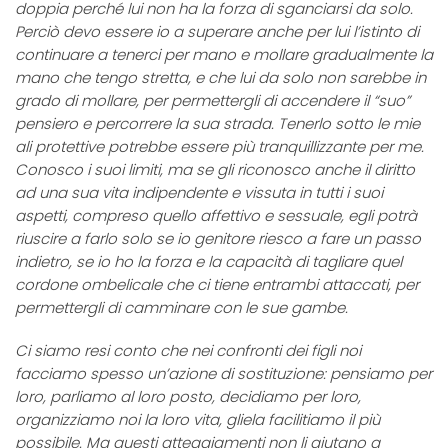
doppia perché lui non ha la forza di sganciarsi da solo.
Perciò devo essere io a superare anche per lui l’istinto di
continuare a tenerci per mano e mollare gradualmente la
mano che tengo stretta, e che lui da solo non sarebbe in
grado di mollare, per permettergli di accendere il “suo”
pensiero e percorrere la sua strada. Tenerlo sotto le mie
ali protettive potrebbe essere più tranquillizzante per me.
Conosco i suoi limiti, ma se gli riconosco anche il diritto
ad una sua vita indipendente e vissuta in tutti i suoi
aspetti, compreso quello affettivo e sessuale, egli potrà
riuscire a farlo solo se io genitore riesco a fare un passo
indietro, se io ho la forza e la capacità di tagliare quel
cordone ombelicale che ci tiene entrambi attaccati, per
permettergli di camminare con le sue gambe.
Ci siamo resi conto che nei confronti dei figli noi
facciamo spesso un’azione di sostituzione: pensiamo per
loro, parliamo al loro posto, decidiamo per loro,
organizziamo noi la loro vita, gliela facilitiamo il più
possibile. Ma questi atteggiamenti non li aiutano a