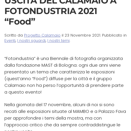
USCITA DEL CALAMAIO A
FOTONDUSTRIA 2021
“Food”
Scritto da
Progetto Calamaio
il
23 Novembre 2021
. Pubblicato in
Eventi
,
I nostri sguardi
,
I nostri temi
.
“Fotoindustria” è una Biennale di fotografia organizzata
dalla fondazione MAST di Bologna: ogni due anni viene
presentato un tema che caratterizza le esposizioni
(quest’anno “Food”) diffuse per la città e il gruppo
Calamaio non ha perso l’opportunità di prendere parte
a questo evento!
Nella giornata del 17 novembre, alcuni di noi si sono
recati alle esposizioni situate al MAMBO e a Palazzo Fava
per approfondire i temi della mostra, ma con
l’approccio critico che da sempre contraddistingue le