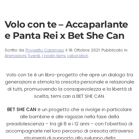
Volo con te – Accaparlante
e Panta Rei x Bet She Can
Scritto da
Progetto Calamaio
il
18 Ottobre 2021
. Pubblicato in
Animazioni
,
Eventi
,
I nostri temi
,
Laboratori
.
Volo con te è un libro-progetto che apre un dialogo tra
generazioni e stimola la crescita personale e relazionale
di tutti, promuovendo la consapevolezza e la libertà di
scelta, temi cari a BET SHE CAN.
BET SHE CAN
è un progetto che si rivolge in particolare
alle bambine e alle ragazze nella fase della
preadolescenza – tra gli 8 e i 12 anni – con l’obiettivo di
accompagnarle nel loro percorso di crescita attraverso
strumenti di supporto allo sviluppo della