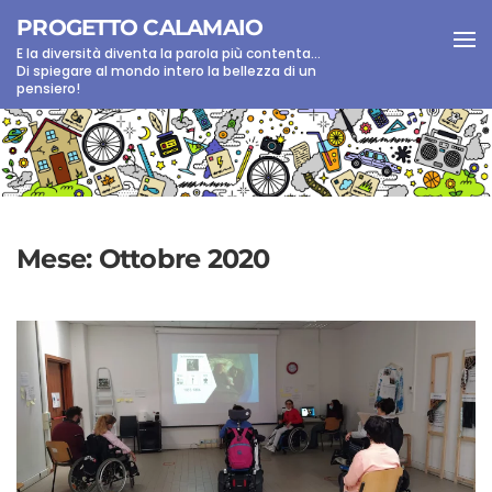
PROGETTO CALAMAIO
E la diversità diventa la parola più contenta...
Skip to main content
Di spiegare al mondo intero la bellezza di un
pensiero!
Mese:
Ottobre 2020