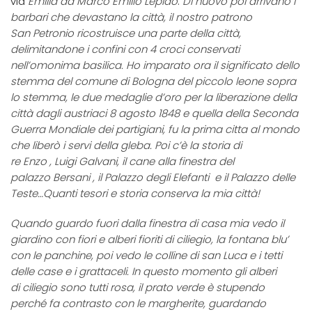
via
Emilia
da Marco Emilio Lepido
.
Di nuovo poi arrivano i
barbari che devastano la città, il nostro patrono
San Petronio ricostruisce una parte della città,
delimitandone i confini con 4 croci conservati
nell’omonima basilica. Ho imparato ora il significato dello
stemma del comune di Bologna del piccolo leone sopra
lo stemma, le due medaglie d’oro per la liberazione della
città dagli austriaci 8 agosto 1848 e quella della Seconda
Guerra Mondiale dei partigiani, fu la prima citta al mondo
che liberò i servi della gleba. Poi c’è la storia di
re Enzo , Luigi Galvani, il cane alla finestra del
palazzo Bersani , il Palazzo degli Elefanti e il Palazzo delle
Teste…
Quanti tesori e storia conserva la mia città!
Quando guardo fuori dalla finestra di casa mia vedo il
giardino con fiori e alberi fioriti di ciliegio, la fontana blu’
con le panchine, poi vedo le colline di san Luca e i tetti
delle case e i grattaceli.
In questo momento gli alberi
di ciliegio sono tutti rosa, il prato verde è stupendo
perché fa contrasto con le margherite, guardando