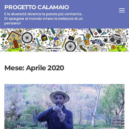
PROGETTO CALAMAIO
E la diversità diventa la parola più contenta...
Skip to main content
Di spiegare al mondo intero la bellezza di un
pensiero!
Mese:
Aprile 2020