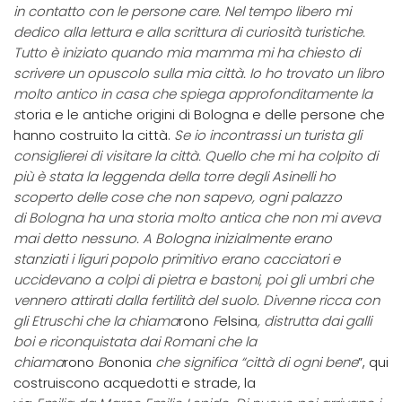
in contatto con le persone care.
Nel tempo libero mi
dedico alla lettura e alla scrittura di curiosità turistiche.
Tutto è iniziato quando mia mamma mi ha chiesto di
scrivere un opuscolo sulla mia città. Io ho trovato un libro
molto antico in casa che spiega approfonditamente la
s
toria e le antiche origini di
B
ologna e delle persone che
hanno costruito la città.
Se io incontrassi un turista gli
consiglierei di visitare la città.
Quello che mi ha colpito di
più è stata la leggenda della torre degli Asinelli ho
scoperto delle cose che non sapevo, ogni palazzo
di Bologna ha una storia molto antica che non mi aveva
mai detto nessuno.
A Bologna inizialmente erano
stanziati i liguri popolo primitivo erano cacciatori e
uccidevano a colpi di pietra e bastoni, poi gli umbri che
vennero attirati dalla fertilità del suolo.
Divenne ricca con
gli Etruschi che la chiama
rono
F
elsina
, distrutta dai galli
boi e riconquistata dai Romani che la
chiama
rono
B
ononia
che significa “città di ogni bene
”, qui
costruiscono acquedotti e strade, la