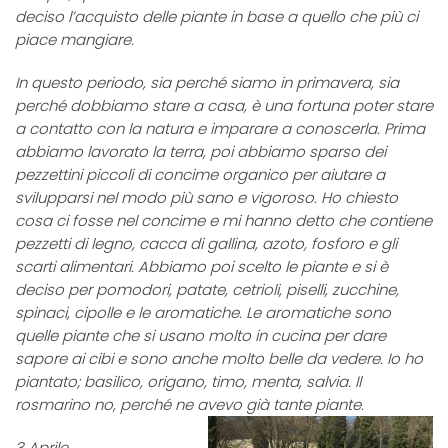
deciso l’acquisto delle piante in base a quello che più ci
piace mangiare.
In questo periodo, sia perché siamo in primavera, sia
perché dobbiamo stare a casa, è una fortuna poter stare
a contatto con la natura e imparare a conoscerla. Prima
abbiamo lavorato la terra, poi abbiamo sparso dei
pezzettini piccoli di concime organico per aiutare a
svilupparsi nel modo più sano e vigoroso. Ho chiesto
cosa ci fosse nel concime e mi hanno detto che contiene
pezzetti di legno, cacca di gallina, azoto, fosforo e gli
scarti alimentari. Abbiamo poi scelto le piante e si è
deciso per pomodori, patate, cetrioli, piselli, zucchine,
spinaci, cipolle e le aromatiche. Le aromatiche sono
quelle piante che si usano molto in cucina per dare
sapore ai cibi e sono anche molto belle da vedere. Io ho
piantato; basilico, origano, timo, menta, salvia. Il
rosmarino no, perché ne avevo già tante piante.
3 Aprile.