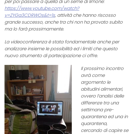
per poi passare a quella di un seme di limone:
https://www.youtube.com/watch?
v=ZYGa3CDRWOs&t=1s
, attività che hanno riscosso
grande successo, anche tra chi non ha provato subito
ma lo farà prossimamente.
La videoconferenza è stata fondamentale anche per
analizzare insieme le possibilità ed i limiti che questo
nuovo strumento di partecipazione ci offre.
Il prossimo incontro
avrà come
argomento le
abitudini alimentari,
ovvero l’analisi delle
differenze tra una
settimana pre-
quarantena ed una in
quarantena,
cercando di capire se