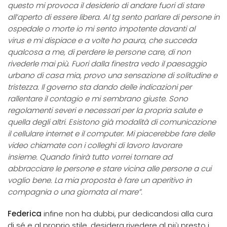
questo mi provoca il desiderio di andare fuori di stare
all’aperto di essere libera. Al tg sento parlare di persone in
ospedale o morte io mi sento impotente davanti al
virus e mi dispiace e a volte ho paura, che succeda
qualcosa a me, di perdere le persone care, di non
rivederle mai più. Fuori dalla finestra vedo il paesaggio
urbano di casa mia, provo una sensazione di solitudine e
tristezza. Il governo sta dando delle indicazioni per
rallentare il contagio e mi sembrano giuste. Sono
regolamenti severi e necessari per la propria salute e
quella degli altri. Esistono già modalità di comunicazione
il cellulare internet e il computer. Mi piacerebbe fare delle
video chiamate con i colleghi di lavoro lavorare
insieme. Quando finirà tutto vorrei tornare ad
abbracciare le persone e stare vicina alle persone a cui
voglio bene. La mia proposta è fare un aperitivo in
compagnia o una giornata al mare”.
Federica
infine non ha dubbi, pur dedicandosi alla cura
di sé e al proprio stile, desidera rivedere al più presto i