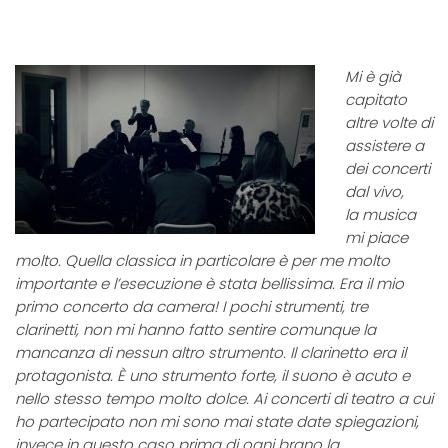
Mi è già
capitato
altre volte di
assistere a
dei concerti
dal vivo,
la
musica
mi piace
molto. Quella classica in particolare è per me molto
importante e l’esecuzione è stata bellissim
a.
Era il mio
primo concerto da camera! I pochi strumenti, tre
clarinetti, non mi hanno fatto sentire comunque la
mancanza di nessun altro strumento.
Il clarinetto era il
protagonista. È uno strumento forte, il suono è acut
o e
nello stesso tempo molto dolce.
Ai concerti di teatro a cui
ho partecipato non mi sono mai state date spiegazioni,
invece in questo caso prima di og
ni brano la