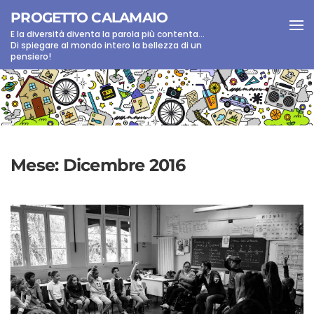
PROGETTO CALAMAIO
E la diversità diventa la parola più contenta...
Skip to main content
Di spiegare al mondo intero la bellezza di un
pensiero!
Mese:
Dicembre 2016