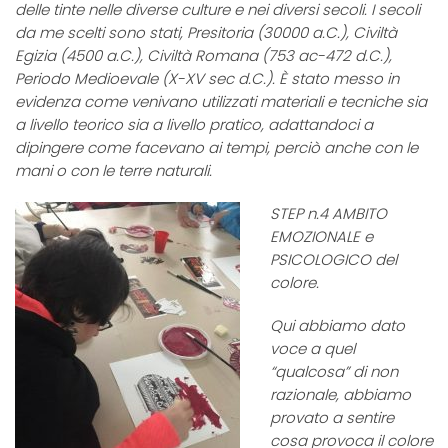
delle tinte nelle diverse culture e nei diversi secoli. I secoli
da me scelti sono stati, Presitoria (30000 a.C.), Civiltà
Egizia (4500 a.C.), Civiltà Romana (753 ac-472 d.C.),
Periodo Medioevale (X-XV sec d.C.). È stato messo in
evidenza come venivano utilizzati materiali e tecniche sia
a livello teorico sia a livello pratico, adattandoci a
dipingere come facevano ai tempi, perciò anche con le
mani o con le terre naturali.
STEP n.4 AMBITO
EMOZIONALE e
PSICOLOGICO del
colore.
Qui abbiamo dato
voce a quel
“qualcosa” di non
razionale, abbiamo
provato a sentire
cosa provoca il colore