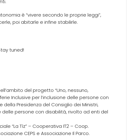
ti.
utonomia è “vivere secondo le proprie leggi”,
noscerle, poi abitarle e infine stabilirle.
Stay tuned!
 nell’ambito del progetto “Uno, nessuno,
erie Inclusive per l’inclusione delle persone con
e della Presidenza del Consiglio dei Ministri,
 delle persone con disabilità, rivolto ad enti del
ciale “La Tìz” – Cooperativa IT2
– Coop.
sociazione CEPS
e Associazione Il Parco.