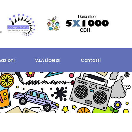
azioni
V.I.A Libera!
Contatti