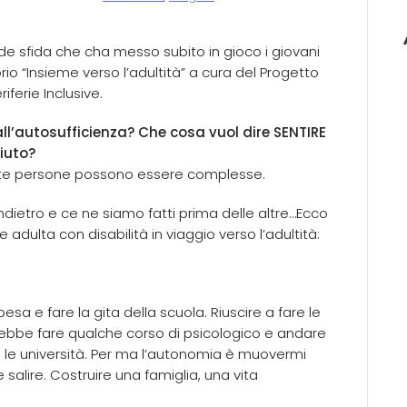
nde sfida che cha messo subito in gioco i giovani
rio “Insieme verso l’adultità” a cura del Progetto
ferie Inclusive.
l’autosufficienza? Che cosa vuol dire SENTIRE
aiuto?
te persone possono essere complesse.
dietro e ce ne siamo fatti prima delle altre…Ecco
adulta con disabilità in viaggio verso l’adultità:
esa e fare la gita della scuola. Riuscire a fare le
erebbe fare qualche corso di psicologico e andare
o, le università. Per ma l’autonomia è muovermi
 salire. Costruire una famiglia, una vita