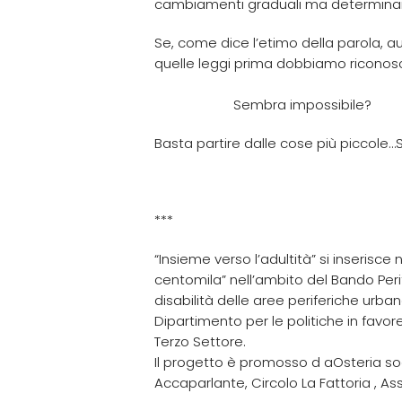
cambiamenti graduali ma determinan
Se, come dice l’etimo della parola, a
quelle leggi prima dobbiamo rico
Sembra impossibile?
Basta partire dalle cose più piccole…
***
“Insieme verso l’adultità” si inserisce
centomila” nell’ambito del Bando Perif
disabilità delle aree periferiche urban
Dipartimento per le politiche in favore
Terzo Settore.
Il progetto è promosso d a
Osteria so
Accaparlante,
Circolo La Fattoria
,
As