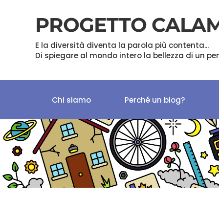
PROGETTO CALA
Skip to main content
E la diversità diventa la parola più contenta...
Di spiegare al mondo intero la bellezza di un pe
Chi siamo
Perché un blog?