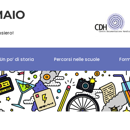
MAIO
nsiero!
Un po’ di storia
Percorsi nelle scuole
Form