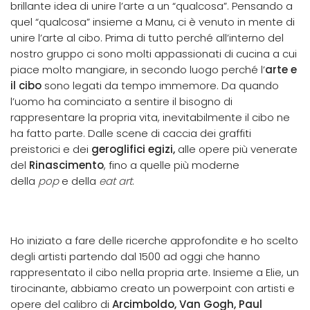
brillante idea di unire l’arte a un “qualcosa”. Pensando a
quel “qualcosa” insieme a Manu, ci è venuto in mente di
unire l’arte al cibo. Prima di tutto perché all’interno del
nostro gruppo ci sono molti appassionati di cucina a cui
piace molto mangiare, in secondo luogo perché l’
arte e
il cibo
sono legati da tempo immemore. Da quando
l’uomo ha cominciato a sentire il bisogno di
rappresentare la propria vita, inevitabilmente il cibo ne
ha fatto parte. Dalle scene di caccia dei graffiti
preistorici e dei
geroglifici egizi,
alle opere più venerate
del
Rinascimento
, fino a quelle più moderne
della
pop
e della
eat art
.
Ho iniziato a fare delle ricerche approfondite e ho scelto
degli artisti partendo dal 1500 ad oggi che hanno
rappresentato il cibo nella propria arte. Insieme a Elie, un
tirocinante, abbiamo creato un powerpoint con artisti e
opere del calibro di
Arcimboldo, Van Gogh, Paul