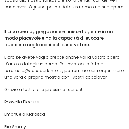
spazio alla nostra fantasia e sono venuti fuori dei veri
capolavori. Ognuno poi ha dato un nome alla sua opera.
I
l cibo crea aggregazione e unisce la gente in un
modo piacevole e ha la capacità di evocare
qualcosa negli occhi dell’osservatore.
E ora se avete voglia create anche voi la vostra opera
d’arte e dategli un nome…Poi inviateci le foto a
calamaio@accaparlante.it , potremmo così organizzare
una vera e propria mostra con i vostri capolavori!
Grazie a tutti e alla prossima rubrica!
Rossella Placuzzi
Emanuela Marasca
Elie Smaily