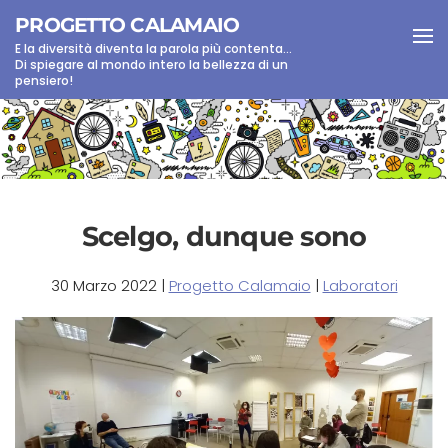
PROGETTO CALAMAIO
E la diversità diventa la parola più contenta...
Skip to main content
Di spiegare al mondo intero la bellezza di un
pensiero!
Scelgo, dunque sono
30 Marzo 2022
|
Progetto Calamaio
|
Laboratori