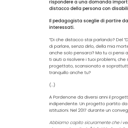
rispondere a una domanda import
distacco della persona con disabili
Il pedagogista sceglie di partire dal
interessati.
“Di che distacco stai parlando? Del “
di parlare, senza dirlo, della mia mor
anche solo pensarci? Ma tu ci pensi 
ti aiuti a risolvere i tuoi problemi, ch
progettato, scansionato e soprattutto 
tranquillo anche tu?
(…)
A Pordenone da diversi anni il progetto
indipendente. Un progetto partito da
istituzioni. Nel 2017 durante un conv
Abbiamo capito sicuramente che i veri ar