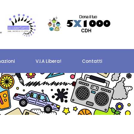
azioni
V.I.A Libera!
Contatti