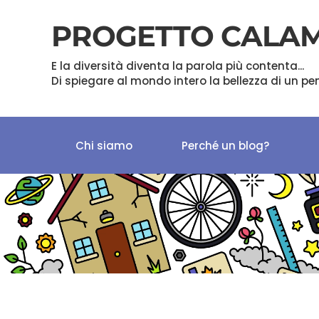
PROGETTO CALA
Skip to main content
E la diversità diventa la parola più contenta...
Di spiegare al mondo intero la bellezza di un pe
Chi siamo
Perché un blog?