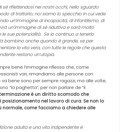
i sé riflettendosi nei nostri occhi, nello sguardo
odo di trattarlo; noi siamo lo specchio in cui vede
ando un’immagine di incapacità, di infantilismo, di
avrà un’immagine di sé riduttiva e sarà molto
e le sue potenzialità. Se io continuo a tenerlo
da bambino anche quando è grande, se per
entare la vita vera, con tutte le regole che questa
endente restano un’utopia.
empre bene l’immagine riflessa che, come
essionisti vari, rimandiamo alle persone con
o va bene sono per sempre ragazzi, ma alle volte,
dono “la paghetta”, per non parlare de “il
terminazione è un diritto scomodo che
i posizionamento nel lavoro di cura. Se non lo
ù normale, come facciamo a chiedere alle
izione adulta e una vita indipendente è