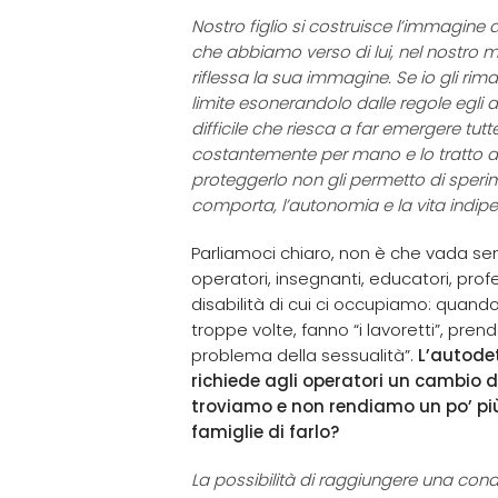
Nostro figlio si costruisce l’immagine d
che abbiamo verso di lui, nel nostro m
riflessa la sua immagine. Se io gli rim
limite esonerandolo dalle regole egli 
difficile che riesca a far emergere tutt
costantemente per mano e lo tratto 
proteggerlo non gli permetto di sperim
comporta, l’autonomia e la vita indip
Parliamoci chiaro, non è che vada s
operatori, insegnanti, educatori, prof
disabilità di cui ci occupiamo: quand
troppe volte, fanno “i lavoretti”, pren
problema della sessualità”.
L’autode
richiede agli operatori un cambio d
troviamo e non rendiamo un po’ pi
famiglie di farlo?
La possibilità di raggiungere una cond