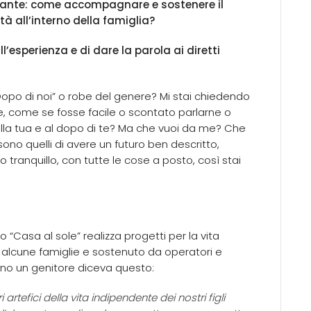
ante: come accompagnare e sostenere il
tà all’interno della famiglia?
l’esperienza e di dare la parola ai diretti
Dopo di noi” o robe del genere? Mi stai chiedendo
te, come se fosse facile o scontato parlarne o
alla tua e al dopo di te? Ma che vuoi da me? Che
e sono quelli di avere un futuro ben descritto,
tranquillo, con tutte le cose a posto, così stai
 “Casa al sole” realizza progetti per la vita
 alcune famiglie e sostenuto da operatori e
egno un genitore diceva questo:
tefici della vita indipendente dei nostri figli