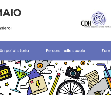
MAIO
nsiero!
Un po’ di storia
Percorsi nelle scuole
Form