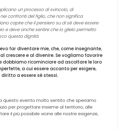
mplicano un processo di svincolo, di
i confronti del figlio, che non significa
ano capire che il pensiero su di sé deve essere
io e deve anche sentire che io glielo permetto
osco questa dignità.
evo far diventare mie, che, come insegnante,
l crescere e al divenire. Se vogliamo favorire
lie dobbiamo ricominciare ad ascoltare le loro
imperfette, a cui essere accanto per esigere,
diritto a essere sé stessi.
ti a questo evento molto sentito che speriamo
zio per progettare insieme al territorio, alle
tare il più possibile vicine alle nostre esigenze,