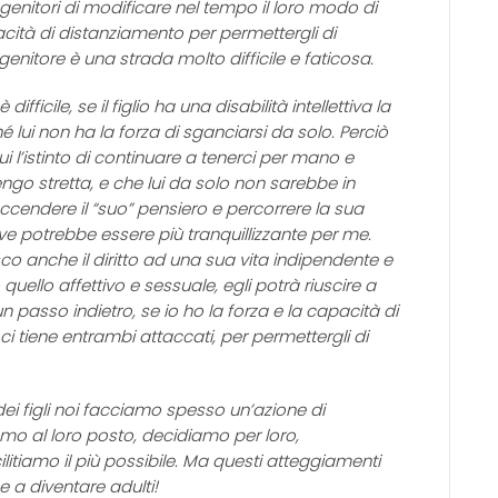
genitori di modificare nel tempo il loro modo di
apacità di distanziamento per permettergli di
nitore è una strada molto difficile e faticosa.
ficile, se il figlio ha una disabilità intellettiva la
 lui non ha la forza di sganciarsi da solo. Perciò
 l’istinto di continuare a tenerci per mano e
o stretta, e che lui da solo non sarebbe in
accendere il “suo” pensiero e percorrere la sua
tive potrebbe essere più tranquillizzante per me.
sco anche il diritto ad una sua vita indipendente e
 quello affettivo e sessuale, egli potrà riuscire a
un passo indietro, se io ho la forza e la capacità di
i tiene entrambi attaccati, per permettergli di
dei figli noi facciamo spesso un’azione di
amo al loro posto, decidiamo per loro,
cilitiamo il più possibile. Ma questi atteggiamenti
e a diventare adulti!