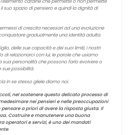
lia l’elemento cardine che permette o non permette
il suo spazio di pensiero e quindi la dignità di
permessi di crescita necessari ad una evoluzione
conquistare gradualmente una identità adulta.
io, delle sue capacità e dei suoi limiti, i nostri
 di relazionarci con lui, le parole che usiamo
la sua personalità che possono farlo evolvere o
 sue possibilità.
cia in se stesso gliele diamo noi.
ccoli, nel sostenere questo delicato processo di
medesimare nei pensieri e nelle preoccupazioni
pensare a priori di avere la risposta giusta. Il
anza. Costruire e manutenere una buona
ra operatori e servizi, è uno dei mandati
ente
.