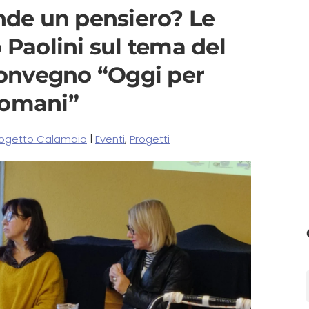
nde un pensiero? Le
 Paolini sul tema del
convegno “Oggi per
omani”
rogetto Calamaio
|
Eventi
,
Progetti