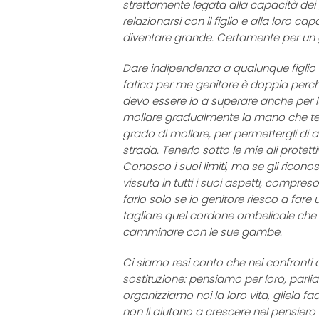
strettamente legata alla capacità dei 
relazionarsi con il figlio e alla loro c
diventare grande. Certamente per un ge
Dare indipendenza a qualunque figlio è dif
fatica per me genitore è doppia perché
devo essere io a superare anche per lui
mollare gradualmente la mano che teng
grado di mollare, per permettergli di 
strada. Tenerlo sotto le mie ali protet
Conosco i suoi limiti, ma se gli ricono
vissuta in tutti i suoi aspetti, compreso
farlo solo se io genitore riesco a fare 
tagliare quel cordone ombelicale che c
camminare con le sue gambe.
Ci siamo resi conto che nei confronti 
sostituzione: pensiamo per loro, parli
organizziamo noi la loro vita, gliela fa
non li aiutano a crescere nel pensiero 