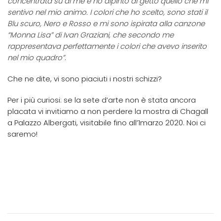
concentrata su di me e ho dipinto di getto quello che mi
sentivo nel mio animo. I colori che ho scelto, sono stati il
Blu scuro, Nero e Rosso e mi sono ispirata alla canzone
“Monna Lisa” di Ivan Graziani, che secondo me
rappresentava perfettamente i colori che avevo inserito
nel mio quadro”
.
Che ne dite, vi sono piaciuti i nostri schizzi?
Per i più curiosi: se la sete d’arte non è stata ancora
placata vi invitiamo a non perdere la mostra di Chagall
a Palazzo Albergati, visitabile fino all’1marzo 2020. Noi ci
saremo!