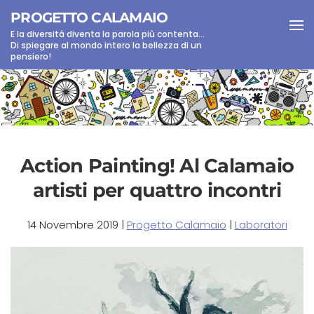
PROGETTO CALAMAIO
E la diversità diventa la parola più contenta...
Skip to main content
Di spiegare al mondo intero la bellezza di un
pensiero!
Action Painting! Al Calamaio
artisti per quattro incontri
14 Novembre 2019
|
Progetto Calamaio
|
Laboratori